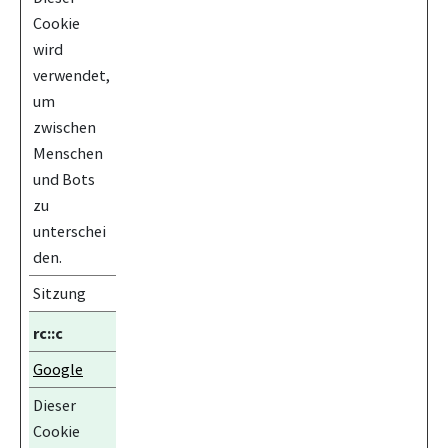
Cookie
wird
verwendet,
um
zwischen
Menschen
und Bots
zu
unterschei
den.
Sitzung
rc::c
Google
Dieser
Cookie