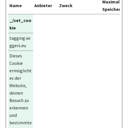
Maximale
Name
Anbieter
Zweck
Speicherdau
_/set_coo
kie
tagging.wi
ggers.eu
Dieses
Cookie
ermöglicht
es der
Website,
deinen
Besuch zu
erkennen
und
bestimmte