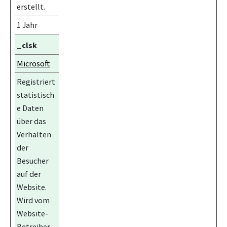
erstellt.
1 Jahr
_clsk
Microsoft
Registriert
statistisch
e Daten
über das
Verhalten
der
Besucher
auf der
Website.
Wird vom
Website-
Betreiber