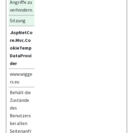
Angriffe zu
verhindern.
Sitzung
.AspNetCo
re.Mvc.Co
okieTemp
DataProvi
der
www.wigge
rs.eu
Behält die
Zustände
des
Benutzers
bei allen
Seitenanfr