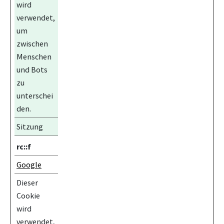
wird
verwendet,
um
zwischen
Menschen
und Bots
zu
unterschei
den.
Sitzung
rc::f
Google
Dieser
Cookie
wird
verwendet,