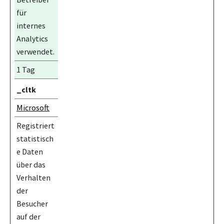
für
internes
Analytics
verwendet.
1 Tag
_cltk
Microsoft
Registriert
statistisch
e Daten
über das
Verhalten
der
Besucher
auf der