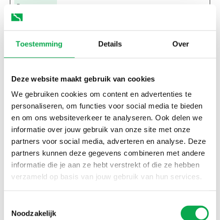
Benutzers
für Cookies
auf der
Toestemming
Details
Over
aktuellen
Domäne.
1 Jahr
Deze website maakt gebruik van cookies
We gebruiken cookies om content en advertenties te
li_gc
personaliseren, om functies voor social media te bieden
LinkedIn
en om ons websiteverkeer te analyseren. Ook delen we
informatie over jouw gebruik van onze site met onze
Speichert
partners voor social media, adverteren en analyse. Deze
den
partners kunnen deze gegevens combineren met andere
Zustimmu
informatie die je aan ze hebt verstrekt of die ze hebben
ngsstatus
verzameld op basis van jouw gebruik van hun services.
des
Benutzers
Toestemmingsselectie
für Cookies
Noodzakelijk
auf der