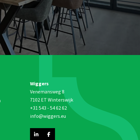
Wiggers
Venemansweg 8
7102 ET Winterswijk
n
+31 543 - 54 62 62
info@wiggers.eu