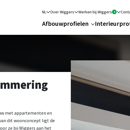
NL
Over Wiggers
Werken bij Wiggers
Cont
Afbouwprofielen
Interieurpro
timmering
ouw met appartementen en
van dit woonconcept ligt de
voor ze bij Wiggers aan het