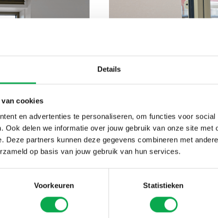
Details
 van cookies
ent en advertenties te personaliseren, om functies voor social
. Ook delen we informatie over jouw gebruik van onze site met 
Vensterbanken
e. Deze partners kunnen deze gegevens combineren met andere i
erzameld op basis van jouw gebruik van hun services.
Levering per ruimte
Voorkeuren
Statistieken
Stevige koppeling met
Alle profielen mogelijk