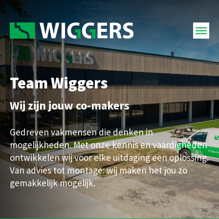
Team Wiggers
Wij zijn jouw co-makers
Gedreven vakmensen die denken in
mogelijkheden. Met onze kennis en vaardigheden
ontwikkelen wij voor elke uitdaging een oplossing.
Van advies tot montage: wij maken het jou zo
gemakkelijk mogelijk.