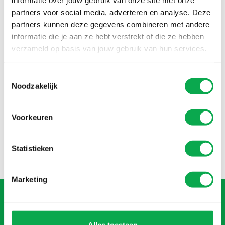
informatie over jouw gebruik van onze site met onze
partners voor social media, adverteren en analyse. Deze
partners kunnen deze gegevens combineren met andere
België
informatie die je aan ze hebt verstrekt of die ze hebben
verzameld op basis van jouw gebruik van hun services.
Duitsland
Toestemmingsselectie
Noodzakelijk
Engeland
Voorkeuren
Frankrijk
Statistieken
Marketing
Alles toestaan