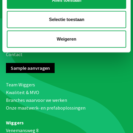
Afbouwprofielen
Interieurprofielen
Industrieprofielen
Selectie toestaan
Referenties
Over Wiggers
Weigeren
Werken bij Wiggers
Contact
Sample aanvragen
Team Wiggers
Kwaliteit & MVO
Branches waarvoor we werken
Onze maatwerk- en prefaboplossingen
Wiggers
Venemansweg 8