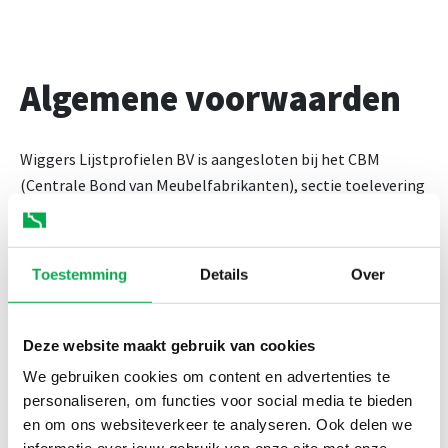
Algemene voorwaarden
Wiggers Lijstprofielen BV is aangesloten bij het CBM
(Centrale Bond van Meubelfabrikanten), sectie toelevering
en hanteert dan ook haar leveringsvoorwaarden. Klik op
onderstaande button om de Nederlandse
leveringsvoorwaarden te downloaden (.doc).
Toestemming
Details
Over
Leveringsvoorwaarden
Deze website maakt gebruik van cookies
We gebruiken cookies om content en advertenties te
Leveringsvoorwaarden in
personaliseren, om functies voor social media te bieden
andere talen
en om ons websiteverkeer te analyseren. Ook delen we