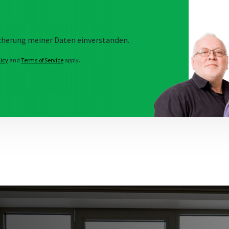
*
eicherung meiner Daten einverstanden.
licy
and
Terms of Service
apply.