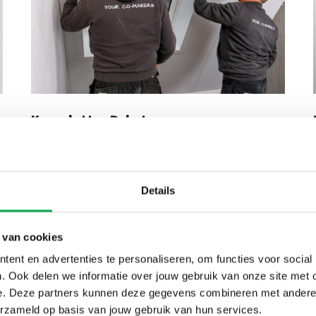
Komplettes Paket
Wir liefern die Dachfensterverkleidung als
komplettes Fertigpaket einschließlich des
Details
erforderlichen Zubehörs. Damit Sie vor Ort sofort
mit der Montage beginnen können
o
 van cookies
r
ent en advertenties te personaliseren, om functies voor social
. Ook delen we informatie over jouw gebruik van onze site met 
e. Deze partners kunnen deze gegevens combineren met andere i
erzameld op basis van jouw gebruik van hun services.