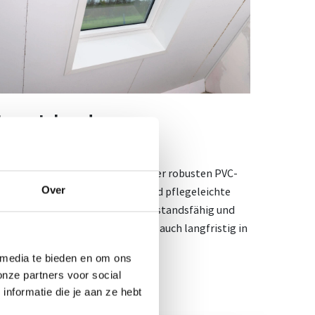
Lange Lebensdauer
Die Kombination aus MDF V313
(feuchtigkeitsbeständig) und einer robusten PVC-
Over
Folie sorgt für eine langlebige und pflegeleichte
Lösung. Die Deckschicht ist widerstandsfähig und
kratzfest, sodass die Verkleidung auch langfristig in
gutem Zustand bleibt.
 media te bieden en om ons
onze partners voor social
nformatie die je aan ze hebt