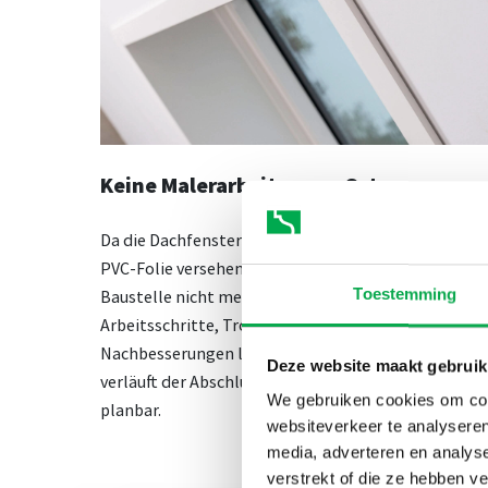
Keine Malerarbeiten vor Ort
Da die Dachfensterverkleidung bereits mit einer
PVC-Folie versehen ist, ist ein Anstrich auf der
Toestemming
Baustelle nicht mehr erforderlich. Zusätzliche
Arbeitsschritte, Trocknungszeiten und
Nachbesserungen lassen sich dadurch vermeiden. S
Deze website maakt gebruik
verläuft der Abschluss sauberer, schneller und besse
We gebruiken cookies om cont
planbar.
websiteverkeer te analyseren
media, adverteren en analys
verstrekt of die ze hebben v