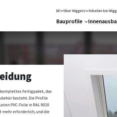
DE
Über Wiggers
Arbeiten bei Wigg
Bauprofile
Innenausba
leidung
s komplettes Fertigpaket, das
ubehör besteht. Die Profile
usten PVC-Folie in RAL 9010
ht mehr erforderlich, und die