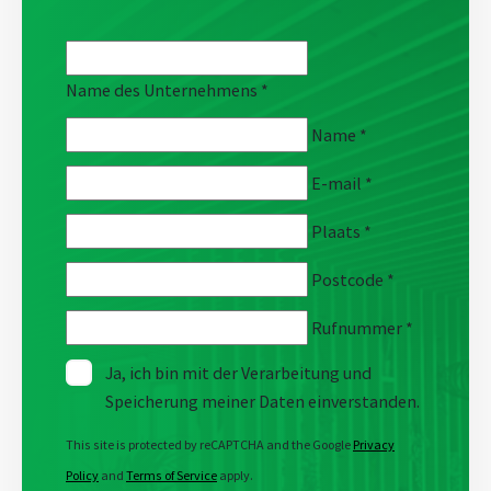
Name des Unternehmens
*
Name
*
E-mail
*
Plaats
*
Postcode
*
Rufnummer
*
Ja, ich bin mit der Verarbeitung und
Speicherung meiner Daten einverstanden.
This site is protected by reCAPTCHA and the Google
Privacy
Policy
and
Terms of Service
apply.