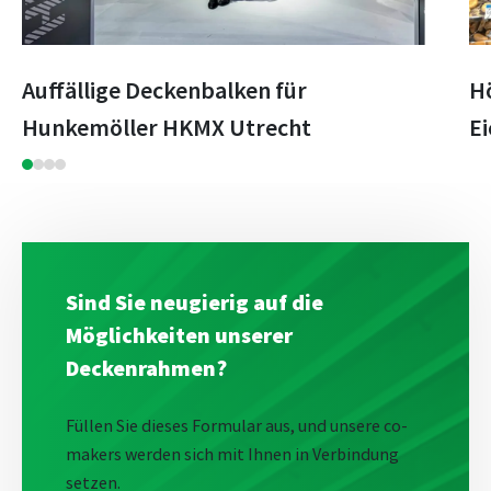
Auffällige Deckenbalken für
H
Hunkemöller HKMX Utrecht
Ei
Sind Sie neugierig auf die
Möglichkeiten unserer
Deckenrahmen?
Füllen Sie dieses Formular aus, und unsere co-
makers werden sich mit Ihnen in Verbindung
setzen.