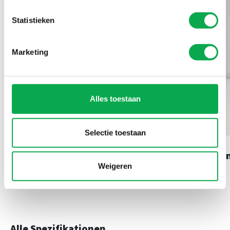
Statistieken
Marketing
Alles toestaan
Selectie toestaan
Bambus Karamell
A
Weigeren
Alle Spezifikationen