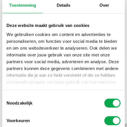
Klimageräte oder einen sauberen Abschluss an den Enden.
Toestemming
Details
Over
Deze website maakt gebruik van cookies
Maßgeschneiderte
We gebruiken cookies om content en advertenties te
personaliseren, om functies voor social media te bieden
Verarbeitung
en om ons websiteverkeer te analyseren. Ook delen we
informatie over jouw gebruik van onze site met onze
Alle unsere Produkte sind ummantelt: mit einer
partners voor social media, adverteren en analyse. Deze
Deckschicht versehen. Und zwar genau aus dem Material
partners kunnen deze gegevens combineren met andere
informatie die je aan ze hebt verstrekt of die ze hebben
und mit dem Aussehen, das Sie wünschen. Oft handelt es
verzameld op basis van jouw gebruik van hun services.
sich dabei um Furnier, aber auch Kunststofffolie,
Melaminfolie, Papier oder sogar Leder sind möglich. So
Toestemmingsselectie
passen unsere Produkte immer zu der Einrichtung, die
Noodzakelijk
Ihnen vorschwebt. Dies sind unsere beliebtesten
Furnieroberflächen
Voorkeuren