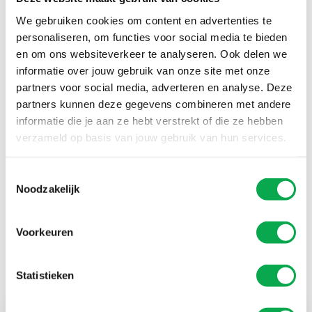
ondersteunen je graag bij het realiseren van jouw
productieprojecten.
We gebruiken cookies om content en advertenties te
personaliseren, om functies voor social media te bieden
en om ons websiteverkeer te analyseren. Ook delen we
Kwaliteit & MVO
informatie over jouw gebruik van onze site met onze
partners voor social media, adverteren en analyse. Deze
partners kunnen deze gegevens combineren met andere
informatie die je aan ze hebt verstrekt of die ze hebben
verzameld op basis van jouw gebruik van hun services.
Toestemmingsselectie
Noodzakelijk
Voorkeuren
Statistieken