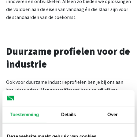
innoveren en ontwikkelen. Alleen zo bieden we oplossingen
die voldoen aan de eisen van vandaag én die klaar zijn voor
de standaarden van de toekomst.
Duurzame profielen voor de
industrie
Ook voor duurzame industrieprofielen ben je bij ons aan
het juiste adres. Met gecertificeerd hout en efficiënte
logistieke oplossingen ben jij gegarandeerd van een
verantwoord product. Onze uitgebreide ervaring,
gecombineerd met onze machines en productiecapaciteit,
Toestemming
Details
Over
maakt ons tot een betrouwbare partner voor bedrijven die
hoogwaardige industriële producten nodig hebben. We
Deze website maakt gebruik van cookies