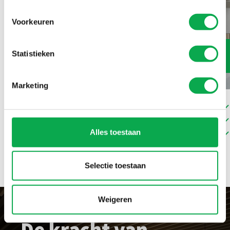
Voorkeuren
Plafondframes
Statistieken
Marketing
Direct monteerbaar
Hoog rendement
Alles toestaan
Veel maatwerkopties
Selectie toestaan
Weigeren
De kracht van