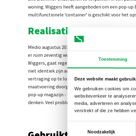
woning. Wiggers heeft aangeboden om een pop-up Ec
multifunctionele ‘container’ is geschikt voor het o
Realisatie
Medio augustus 2019 heeft Wiggers de pop-up contai
er ruim zeventig woningen voorzien van vaste EcoPr
Toestemming
Wiggers, gaat regelmatig langs om het proces te m
niet identiek zijn aan elkaar. Dit betekent dat de ma
vertraging op te lopen heeft Wiggers, in overleg 
Deze website maakt gebruik
maatvoering doorgevoerd; er zijn grotere vaste EcoP
We gebruiken cookies om cont
pop-up magazijn - op maat worden gezaagd. 'Onze k
websiteverkeer te analyseren
denken. Veel problemen worden daardoor ‘getackeld’
media, adverteren en analys
verstrekt of die ze hebben v
Toestemmingsselectie
Gebruikte producten in
Noodzakelijk