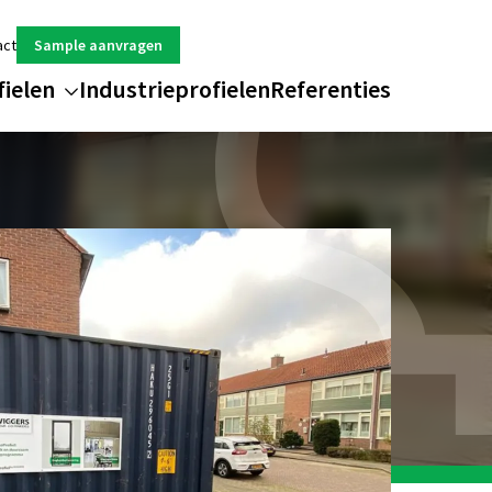
act
Sample aanvragen
fielen
Industrieprofielen
Referenties