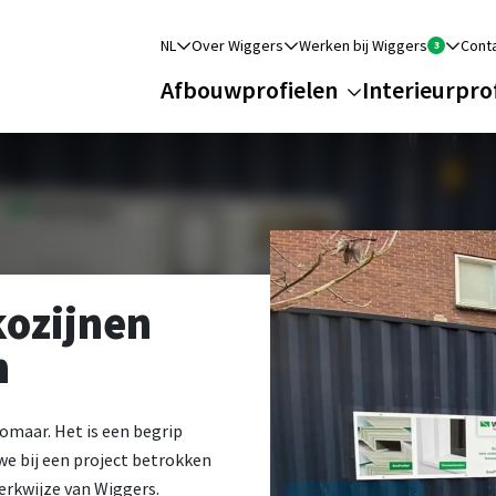
NL
Over Wiggers
Werken bij Wiggers
Cont
Afbouwprofielen
Interieurpro
ozijnen
n
omaar. Het is een begrip
we bij een project betrokken
erkwijze van Wiggers.