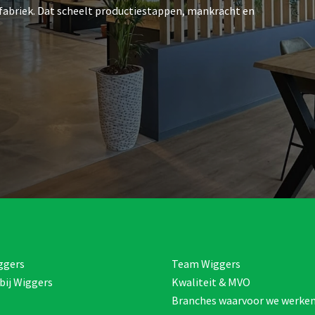
fabriek. Dat scheelt productiestappen, mankracht en
ggers
Team Wiggers
bij Wiggers
Kwaliteit & MVO
Branches waarvoor we werke