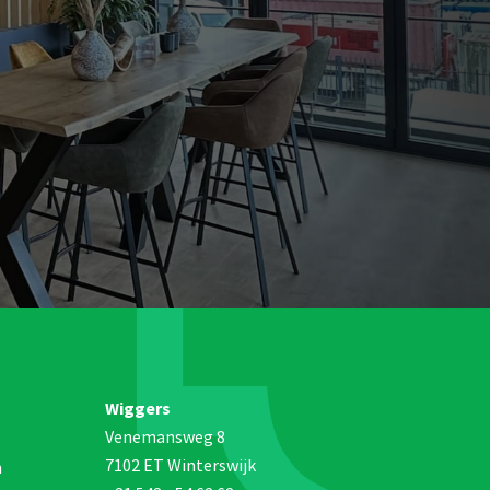
Wiggers
Venemansweg 8
7102 ET Winterswijk
n