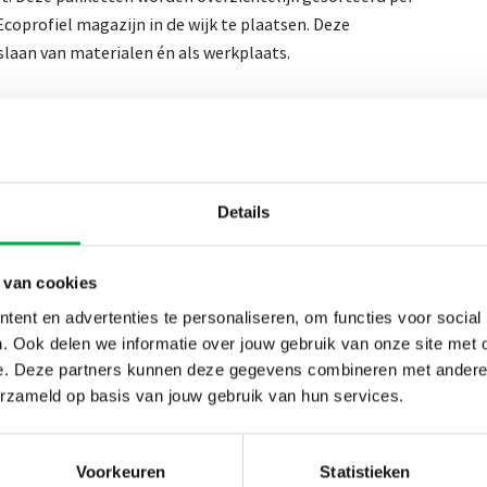
oprofiel magazijn in de wijk te plaatsen. Deze
pslaan van materialen én als werkplaats.
ner met de eerste profielen geleverd. Op dit moment zijn
ofiel hoeken. Lars Buschers, verkoper buitendienst
Details
onitoren. Er is geconstateerd dat de renovatiewoningen
atvoering niet bij ieder kozijn hetzelfde is. Om geen
met de dagelijks verwerkende timmerman, een nieuwe
 van cookies
rofiel hoeken geleverd. Elke vaste hoek kan nu - in het
ent en advertenties te personaliseren, om functies voor social
ennis en ervaring geeft ons de mogelijkheid om vooruit te
. Ook delen we informatie over jouw gebruik van onze site met 
 én dit versnelt het bouwproces’, aldus Lars Buschers.
e. Deze partners kunnen deze gegevens combineren met andere i
erzameld op basis van jouw gebruik van hun services.
 deze referentie
Voorkeuren
Statistieken