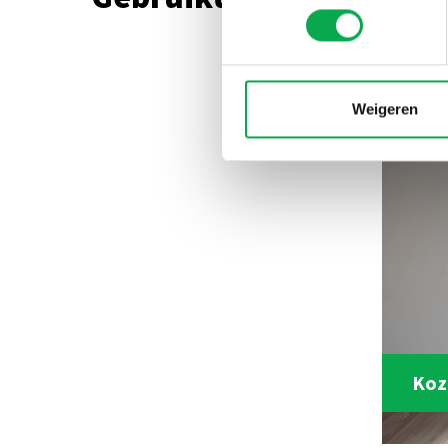
Weigeren
Koz