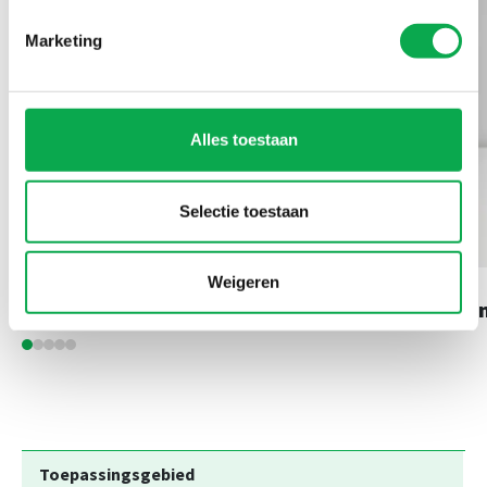
Marketing
Alles toestaan
Selectie toestaan
Weigeren
Bamboe Caramel
A
Toepassingsgebied