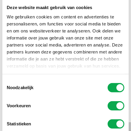
plafondframe past binnen het interieur. Denk aan
Deze website maakt gebruik van cookies
uitsparingen voor lichtbakken, airco’s of een strakke
afwerking van de uiteinden.
We gebruiken cookies om content en advertenties te
personaliseren, om functies voor social media te bieden
en om ons websiteverkeer te analyseren. Ook delen we
informatie over jouw gebruik van onze site met onze
partners voor social media, adverteren en analyse. Deze
Maatwerk afwerking
partners kunnen deze gegevens combineren met andere
informatie die je aan ze hebt verstrekt of die ze hebben
Al onze producten zijn ommanteld: voorzien van een
verzameld op basis van jouw gebruik van hun services.
afwerkingslaag. Precies van het materiaal en met de
uitstraling die jij wilt. Vaak is dat fineer, maar ook een
Toestemmingsselectie
Noodzakelijk
kunststoffolie, melaminefolie, papier of zelfs leer behoren
tot de mogelijkheden. Zo passen onze producten altijd in
het interieur dat jij voor ogen hebt. Dit zijn onze meest
Voorkeuren
populaire fineer-afwerkingen.
Statistieken