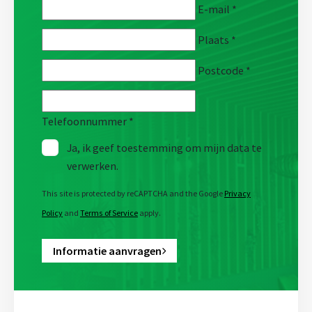
E-mail
*
Plaats
*
Postcode
*
Telefoonnummer
*
Ja, ik geef toestemming om mijn data te
verwerken.
This site is protected by reCAPTCHA and the Google
Privacy
Policy
and
Terms of Service
apply.
Informatie aanvragen