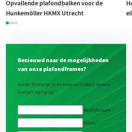
Opvallende plafondbalken voor de
H
Hunkemöller HKMX Utrecht
ei
Benieuwd naar de mogelijkheden
van onze plafondframes?
Vul dit formulier in en onze co-makers nemen
contact met je op.
Bedrijfsnaam
*
Naam
*