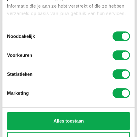
De combinatie van MDF met een krasbestendige toplaag
informatie die je aan ze hebt verstrekt of die ze hebben
zorgt voor een lange levensduur en onderhoudsarme
verzameld op basis van jouw gebruik van hun services.
afwerking, zelfs bij intensief gebruik.
Toestemmingsselectie
Noodzakelijk
Voorkeuren
Statistieken
Marketing
Alles toestaan