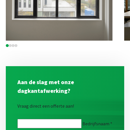
Aan de slag met onze
dagkantafwerking?
Vraag direct een offerte aan!
Bedrijfsnaam
*