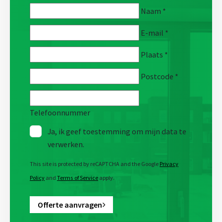
Naam
*
E-mail
*
Plaats
*
Postcode
*
Telefoonnummer
Ja, ik geef toestemming om mijn data te
verwerken.
This site is protected by reCAPTCHA and the Google
Privacy
Policy
and
Terms of Service
apply.
Offerte aanvragen