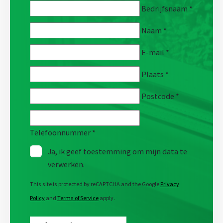
Bedrijfsnaam
*
Naam
*
E-mail
*
Plaats
*
Postcode
*
Telefoonnummer
*
Ja, ik geef toestemming om mijn data te
verwerken.
This site is protected by reCAPTCHA and the Google
Privacy
Policy
and
Terms of Service
apply.