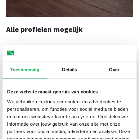
Alle profielen mogelijk
Dankzij onze eigen gereedschapmakerij kunnen wij de
profilering van de plint volledig afstemmen op jouw
wensen. Een subtiele afwerking, opvallende look, unieke
Toestemming
Details
Over
hoogte of afwijkende dikte? Alles is mogelijk.
Deze website maakt gebruik van cookies
We gebruiken cookies om content en advertenties te
personaliseren, om functies voor social media te bieden
en om ons websiteverkeer te analyseren. Ook delen we
informatie over jouw gebruik van onze site met onze
partners voor social media, adverteren en analyse. Deze
Maatwerk afwerking
partners kunnen deze gegevens combineren met andere