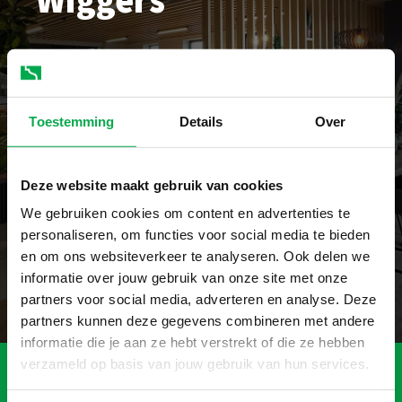
Dankzij goede samenwerking met onze klanten
kennen én begrijpen wij jouw uitdagingen. Hierdoor
leveren wij oplossingen die perfect aansluiten bij
Toestemming
Details
Over
jouw behoeften en projecten. Altijd montageklaar.
Want het werk van de bouwplaats hebben wij
verplaatst naar onze fabriek. Dat scheelt
Deze website maakt gebruik van cookies
productiestappen, mankracht en afval op locatie.
We gebruiken cookies om content en advertenties te
personaliseren, om functies voor social media te bieden
Bel +31 543 - 54 62 62
Sample aanvragen
en om ons websiteverkeer te analyseren. Ook delen we
informatie over jouw gebruik van onze site met onze
partners voor social media, adverteren en analyse. Deze
partners kunnen deze gegevens combineren met andere
informatie die je aan ze hebt verstrekt of die ze hebben
verzameld op basis van jouw gebruik van hun services.