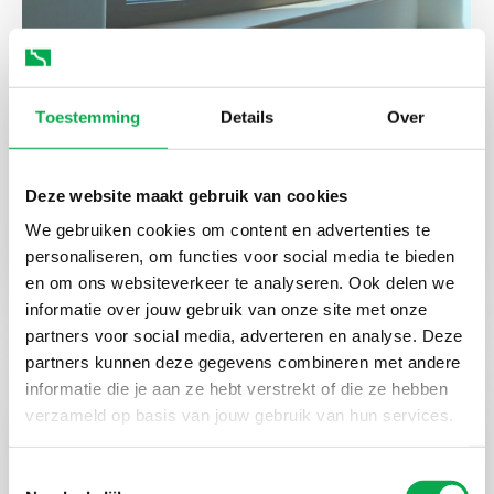
Toestemming
Details
Over
Customised window sills and
Deze website maakt gebruik van cookies
door frames for Slingeland
We gebruiken cookies om content en advertenties te
personaliseren, om functies voor social media te bieden
Hospital, Doetinchem
en om ons websiteverkeer te analyseren. Ook delen we
informatie over jouw gebruik van onze site met onze
partners voor social media, adverteren en analyse. Deze
partners kunnen deze gegevens combineren met andere
informatie die je aan ze hebt verstrekt of die ze hebben
verzameld op basis van jouw gebruik van hun services.
Toestemmingsselectie