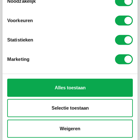
Noodzakelijk
Voorkeuren
Statistieken
Marketing
Ceiling frames with Ayous look
for De Corridor shopping centre
Alles toestaan
Selectie toestaan
Weigeren