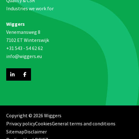
Quality & CSR
Industries we work for
Wiggers
Venemansweg 8
7102 ET Winterswijk
+31 543 - 54 62 62
info@wiggers.eu
Copyright © 2026 Wiggers
Privacy policy
Cookies
General terms and conditions
Sitemap
Disclaimer